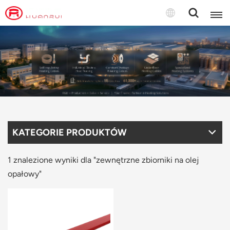
Polski
English
français
Deutsch
KATEGORIE PRODUKTÓW
русский
italiano
1 znalezione wyniki dla "zewnętrzne zbiorniki na olej
opałowy"
español
português
Türkçe