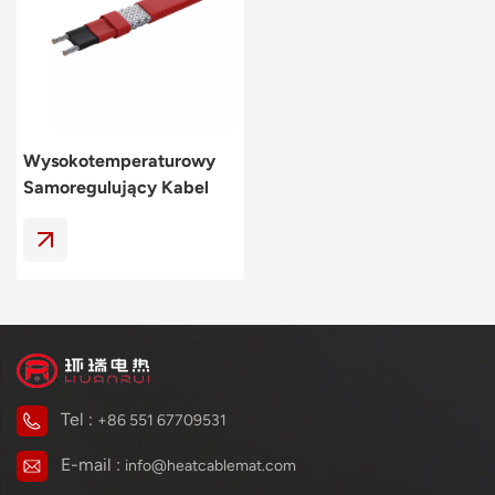
Polski
svenska
Wysokotemperaturowy
Samoregulujący Kabel
Grzejny 200℃
Tel :
+86 551 67709531
E-mail :
info@heatcablemat.com