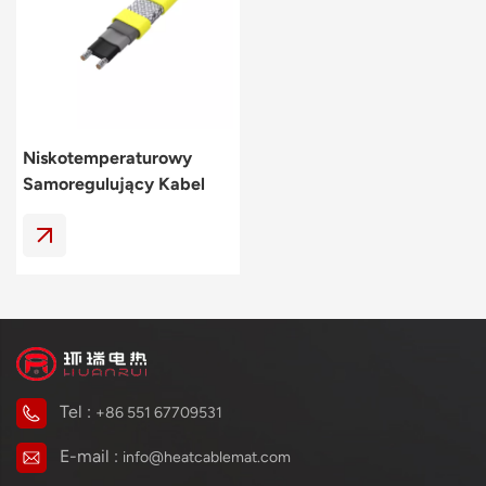
Polski
svenska
Niskotemperaturowy
Samoregulujący Kabel
Grzejny Do Zastosowań
Przemysłowych I
Mieszkaniowych
Tel :
+86 551 67709531
E-mail :
info@heatcablemat.com