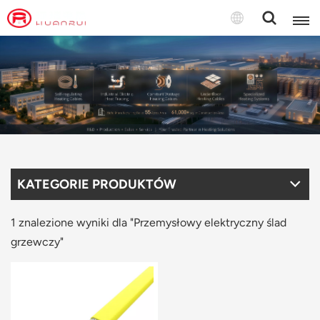
Polski
English
français
Deutsch
KATEGORIE PRODUKTÓW
русский
italiano
1 znalezione wyniki dla "Przemysłowy elektryczny ślad
grzewczy"
español
português
Türkçe