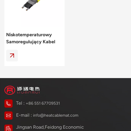
Polski
svenska
Niskotemperaturowy
Samoregulujący Kabel
Grzejny Do Zastosowań
Przemysłowych I
Mieszkaniowych
Tel :
+86 551 67709531
E-mail :
info@heatcablemat.com
Jingsan Road,Feidong Economic