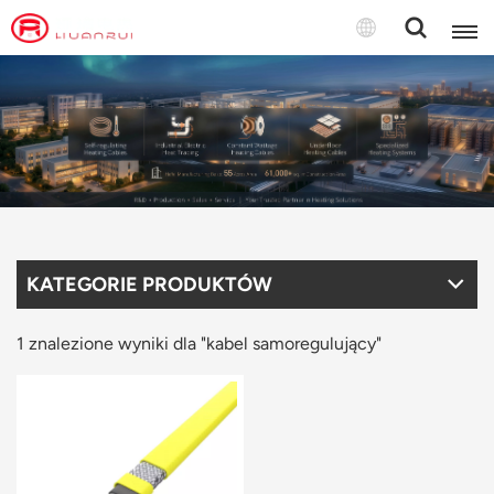
Polski
English
français
Deutsch
KATEGORIE PRODUKTÓW
русский
italiano
1 znalezione wyniki dla "kabel samoregulujący"
español
português
Türkçe