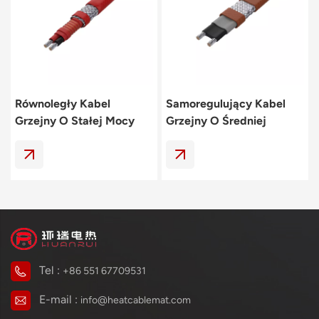
Polski
svenska
Równoległy Kabel
Samoregulujący Kabel
Grzejny O Stałej Mocy
Grzejny O Średniej
Temperaturze 135℃
Tel :
+86 551 67709531
E-mail :
info@heatcablemat.com