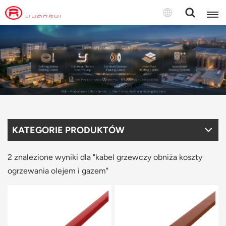
Polski
English
français
Deutsch
KATEGORIE PRODUKTÓW
русский
italiano
2 znalezione wyniki dla "kabel grzewczy obniża koszty
ogrzewania olejem i gazem"
español
português
Türkçe