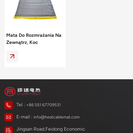
Polski
svenska
Mata Do Rozmrażania Na
Zewnątrz, Koc
Rozmrażający Do Ziemi
Tel :
+86 551 67709531
E-mail :
info@heatcablemat.com
Jingsan Road,Feidong Economic