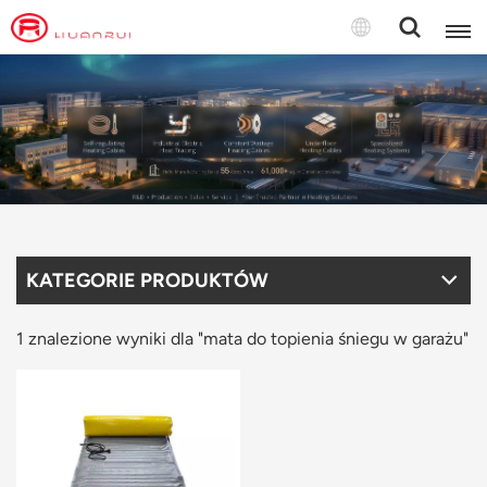
Polski
English
français
Deutsch
KATEGORIE PRODUKTÓW
русский
italiano
1 znalezione wyniki dla "mata do topienia śniegu w garażu"
español
português
Türkçe