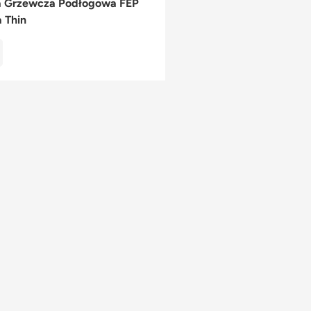
 Grzewcza Podłogowa FEP
a Thin