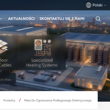
Polski
AKTUALNOŚCI
SKONTAKTUJ SIĘ Z NAMI
English
français
Deutsch
русский
italiano
español
português
Produkty
Mata Do Ogrzewania Podłogowego Elektrycznego
Türkçe