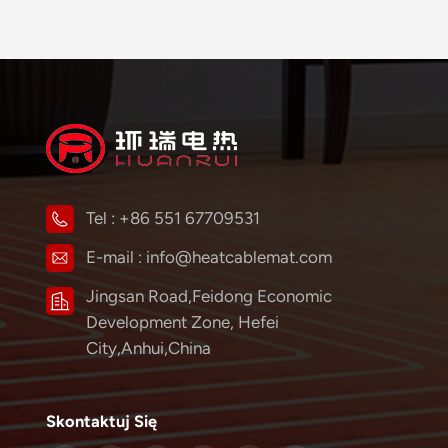
Tel :
+86 551 67709531
E-mail :
info@heatcablemat.com
Jingsan Road,Feidong Economic
Development Zone, Hefei
City,Anhui,China
Skontaktuj Się