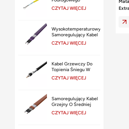
Mata
Ogrzewanie Pod
Extr
CZYTAJ WIĘCEJ
Płytkami
Wysokotemperaturowy
Samoregulujący Kabel
Grzejny 260℃
CZYTAJ WIĘCEJ
Kabel Grzewczy Do
Topienia Śniegu W
Betonie I Asfalcie
CZYTAJ WIĘCEJ
Samoregulujący Kabel
Grzejny O Średniej
Temperaturze 135℃
CZYTAJ WIĘCEJ