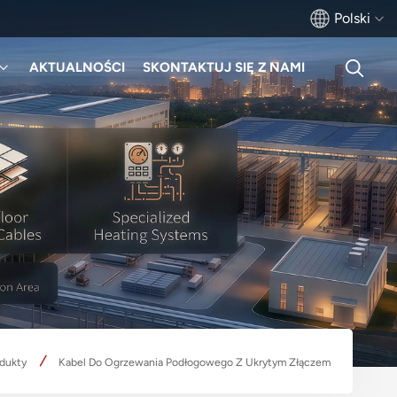
Polski
AKTUALNOŚCI
SKONTAKTUJ SIĘ Z NAMI
English
français
Deutsch
русский
italiano
español
português
dukty
Kabel Do Ogrzewania Podłogowego Z Ukrytym Złączem
Türkçe