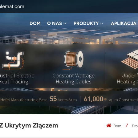
blemat.com
DOM
O NAS
PRODUKTY
APLIKACJA
Z Ukrytym Złączem
Dom
Pro