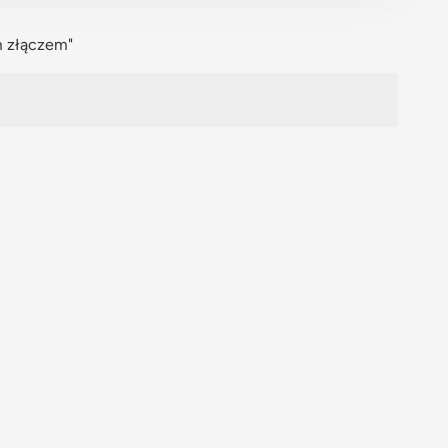
Polski
m złączem"
svenska