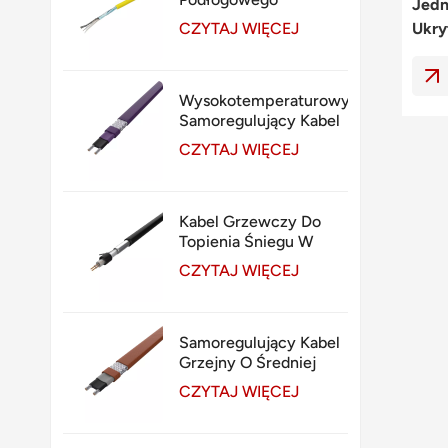
Jedn
Ogrzewanie Pod
Ukry
CZYTAJ WIĘCEJ
Płytkami
Wysokotemperaturowy
Samoregulujący Kabel
Grzejny 260℃
CZYTAJ WIĘCEJ
Kabel Grzewczy Do
Topienia Śniegu W
Betonie I Asfalcie
CZYTAJ WIĘCEJ
Samoregulujący Kabel
Grzejny O Średniej
Temperaturze 135℃
CZYTAJ WIĘCEJ