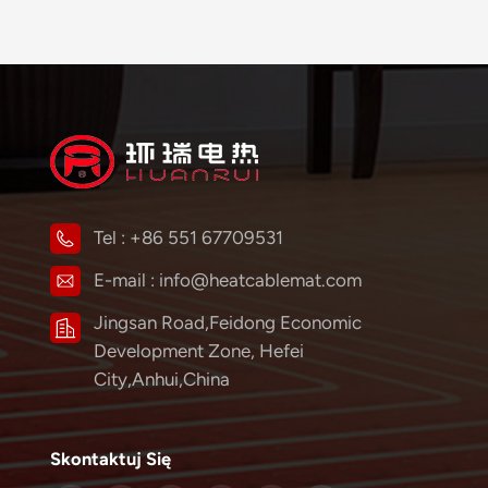
Tel :
+86 551 67709531
E-mail :
info@heatcablemat.com
Jingsan Road,Feidong Economic
Development Zone, Hefei
City,Anhui,China
Skontaktuj Się