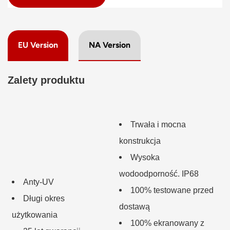
EU Version
NA Version
Zalety produktu
Trwała i mocna
konstrukcja
Wysoka
wodoodporność. IP68
Anty-UV
100% testowane przed
Długi okres
dostawą
użytkowania
100% ekranowany z