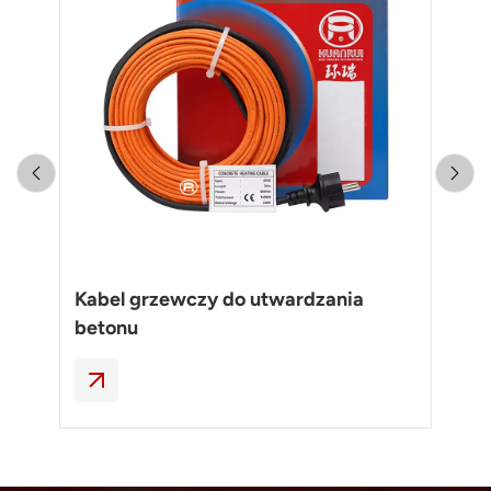
Kabel grzewczy do utwardzania
Ze
betonu
to