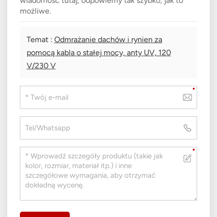
wiadomość tutaj, odpowiemy tak szybko, jak to
możliwe.
Temat :
Odmrażanie dachów i rynien za
pomocą kabla o stałej mocy, anty UV, 120
V/230 V