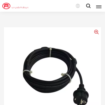
Polski
English
français
Deutsch
русский
italiano
español
português
Türkçe