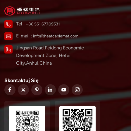
Tel :
+86 551 67709531
E-mail :
info@heatcablemat.com
Jingsan Road,Feidong Economic
Development Zone, Hefei
City,Anhui,China
Skontaktuj Się