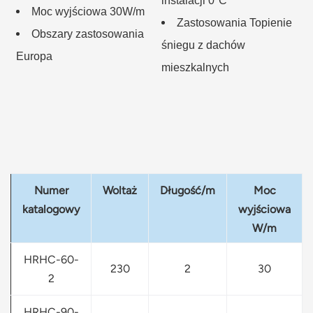
instalacji 0°C
Moc wyjściowa 30W/m
Zastosowania Topienie
Obszary zastosowania
śniegu z dachów
Europa
mieszkalnych
Numer
Woltaż
Długość/m
Moc
katalogowy
wyjściowa
W/m
HRHC-60-
230
2
30
2
HRHC-90-