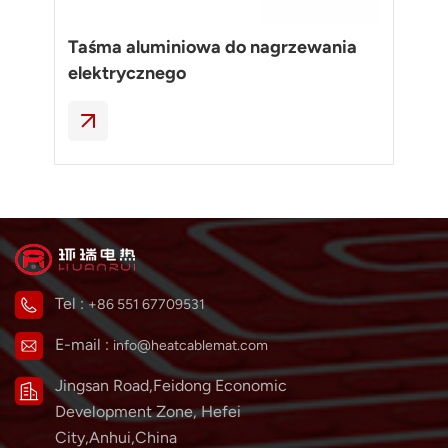
Taśma aluminiowa do nagrzewania
Sk
elektrycznego
pr
do
Tel :
+86 551 67709531
E-mail :
info@heatcablemat.com
Jingsan Road,Feidong Economic
Development Zone, Hefei
City,Anhui,China