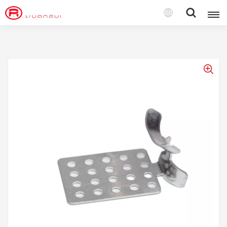
Polski
English
français
Deutsch
русский
italiano
español
português
Türkçe