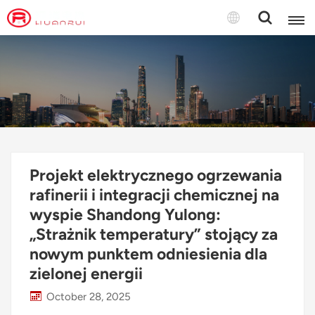
Polski
English
français
Deutsch
Projekt elektrycznego ogrzewania
русский
rafinerii i integracji chemicznej na
wyspie Shandong Yulong:
italiano
„Strażnik temperatury” stojący za
español
nowym punktem odniesienia dla
zielonej energii
português
October 28, 2025
Türkçe