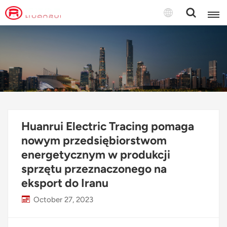
Polski
English
français
Deutsch
Huanrui Electric Tracing pomaga
русский
nowym przedsiębiorstwom
energetycznym w produkcji
italiano
sprzętu przeznaczonego na
español
eksport do Iranu
português
October 27, 2023
Türkçe