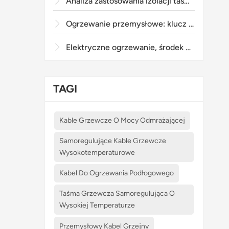
Analiza zastosowania izolacji taśmą grzewczą elektryczną w urządzeniach do przetwarzania żywności
Ogrzewanie przemysłowe: klucz do poprawy efektywności produkcji i bezpieczeństwa
Elektryczne ogrzewanie, środek przeciwzamarzaniowy i izolacja dla rurociągów dalekobieżnych
TAGI
Kable Grzewcze O Mocy Odmrażającej
Samoregulujące Kable Grzewcze
Wysokotemperaturowe
Kabel Do Ogrzewania Podłogowego
Taśma Grzewcza Samoregulująca O
Wysokiej Temperaturze
Przemysłowy Kabel Grzejny