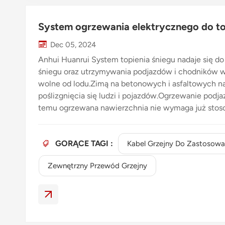
System ogrzewania elektrycznego do to
Dec 05, 2024
Anhui Huanrui System topienia śniegu nadaje się do
śniegu oraz utrzymywania podjazdów i chodników w 
wolne od lodu.Zimą na betonowych i asfaltowych na
poślizgnięcia się ludzi i pojazdów.Ogrzewanie podj
temu ogrzewana nawierzchnia nie wymaga już stoso
odladzających.Anhui Huanrui System topienia śni
asfaltowymi i jest odporny na wszelkie wyzwania 
GORĄCE TAGI :
montażu.Kompleksowy podjazd Elektryczny system
Kabel Grzejny Do Zastosow
rozwiązanie do topienia śniegu i lodu na podjazda
Zewnętrzny Przewód Grzejny
jednostka sterująca i czujnikiInne powiązane komp