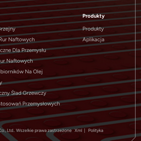
Produkty
rzejny
Produkty
Rur Naftowych
Aplikacja
yczne Dla Przemysłu
Rur Naftowych
biorników Na Olej
y
czny Ślad Grzewczy
astosowań Przemysłowych
o., Ltd.. Wszelkie prawa zastrzeżone
Xml
|
Polityka