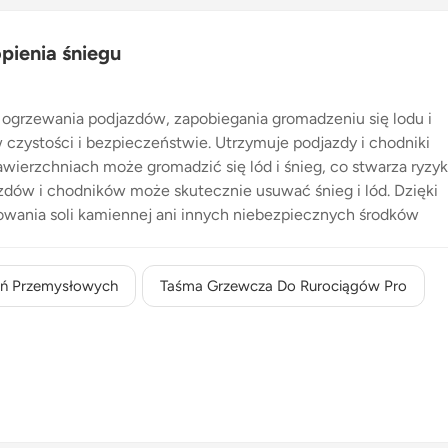
pienia śniegu
 ogrzewania podjazdów, zapobiegania gromadzeniu się lodu i
czystości i bezpieczeństwie. Utrzymuje podjazdy i chodniki
wierzchniach może gromadzić się lód i śnieg, co stwarza ryzy
azdów i chodników może skutecznie usuwać śnieg i lód. Dzięki
wania soli kamiennej ani innych niebezpiecznych środków
egu Można go montować pod podjazdami betonowymi i
związane z zimową pogodą. System nie wymaga konserwacji po
 ogrzewania topiący śniegSystem stanowi kompleksowe
ań Przemysłowych
Taśma Grzewcza Do Rurociągów Pro
ch, obejmujące:Podgrzewane linie torówEnergooszczędna
onenty