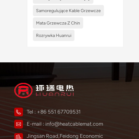
Samoregulujące Kable Grzewcze
Mata Grzewcza Z Chin
Rozrywka Huanrui
Tel :
+86 551 67709531
E-mail :
info@heatcablemat.com
Jingsan Road,Feidong Economic