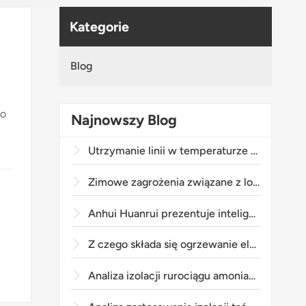
Polski
Kategorie
svenska
Blog
ko
Najnowszy Blog
Utrzymanie linii w temperaturze -25°C: Niewidzialny strażnik stojący za „nocnymi bitwami” odzyskiwania ciepła z oleju ciężkiego
Zimowe zagrożenia związane z lodem i śniegiem: coś więcej niż tylko problem „zimna”
Anhui Huanrui prezentuje inteligentny, przeciwwybuchowy regulator temperatury TC-200/300: precyzja i bezpieczeństwo w przemysłowym ogrzewaniu przewodowym
Z czego składa się ogrzewanie elektryczne i jak działa?
Analiza izolacji rurociągu amoniakowego z wykorzystaniem systemu ogrzewania elektrycznego