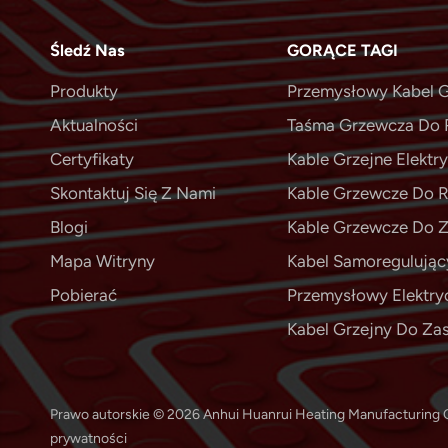
Śledź Nas
GORĄCE TAGI
Produkty
Przemysłowy Kabel G
Aktualności
Taśma Grzewcza Do 
Certyfikaty
Kable Grzejne Elektr
Skontaktuj Się Z Nami
Kable Grzewcze Do 
Blogi
Kable Grzewcze Do Z
Mapa Witryny
Kabel Samoregulując
Pobierać
Przemysłowy Elektry
Kabel Grzejny Do Z
Prawo autorskie © 2026 Anhui Huanrui Heating Manufacturing C
prywatności