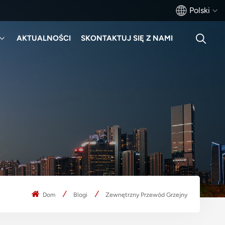
Polski
AKTUALNOŚCI
SKONTAKTUJ SIĘ Z NAMI
English
français
Deutsch
русский
italiano
español
português
Dom
Blogi
Zewnętrzny Przewód Grzejny
Türkçe